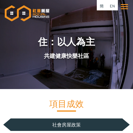
移
簡
EN
Tog
至
主
內
容
住：以人為主
共建健康快樂社區
項目成效
社會房屋政策