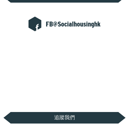
FB@Socialhousinghk
追蹤我們