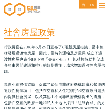
移
簡
EN
Tog
至
主
內
容
社會房屋政策
行政長官在2018年6月29日宣布了6項新房屋措施，當中包
1
括發展過渡性房屋，因此，當時的運輸及房屋局
成立了過
渡性房屋專責小組(下稱「專責小組」)，以積極協助和促成
各項由民間建議和推行的短期措施，務求增加過渡性房屋供
應。
專責小組提供協助，促成了多個由非政府機構建議和營運的
過渡性房屋項目，包括在空置私人住宅樓宇和空置政府處所
內提供社會房屋，以及其他由不同非政府機構提出的措施，
包括在空置的政府土地和私人土地上採用「組裝合成」的方
法興建過渡性房屋，或把空置的非住宅樓宇(例如空置私人