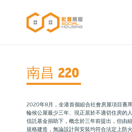
移
至
主
內
主
容
導
覽
南昌 220
2020年8月，全港首個組合社會房屋項目賽
輪候公屋最少三年、現正居於不適切住房的人
信託基金捐助下，概念於三年前提出，但由
規格建造，無論設計與安裝均符合法定上防火