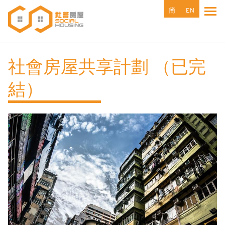
移
簡
EN
Tog
至
主
內
容
社會房屋共享計劃 （已完
結）