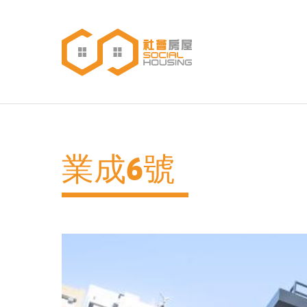
移
至
主
內
主
容
導
覽
業成6號