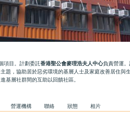
個項目。計劃委託
香港聖公會麥理浩夫人中心
負責營運。
務主題，協助居於惡劣環境的基層人士及家庭改善居住與
促進基層社群間的互助以回饋社區。
營運機構
聯絡
狀態
相片