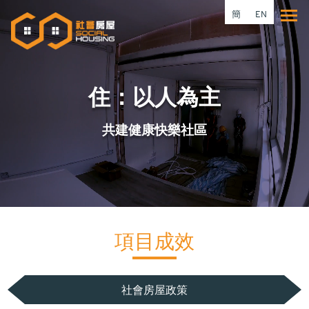
移
簡
EN
Tog
至
主
內
容
住：以人為主
共建健康快樂社區
項目成效
社會房屋政策