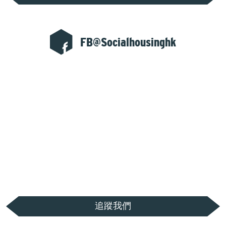
FB@Socialhousinghk
追蹤我們