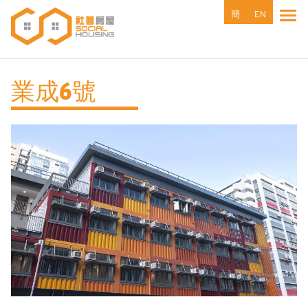
移
簡
EN
Tog
至
主
內
容
業成6號