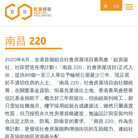
移
簡
EN
Tog
至
主
內
容
南昌 220
2020年8月，全港首個組合社會房屋項目賽馬會「組房築
社」社區營造先導計劃 (「南昌 220」社會房屋項目)正式入
伙，提供89個一至三人單位予輪候公屋最少三年、現正居
於不適切住房的人士。「南昌 220」社會房屋項目由社聯統
籌，在關愛基金資助、恒基兆業借出土地、香港賽馬會慈善
信託基金捐助下，概念於三年前提出，但由組裝到竣工，卻
只需短短幾個月。樓宇採用組裝合成建築法，雖然只屬過渡
性質，但乃按照永久性房屋規格建造，無論設計與安裝均符
合法定上防火、防風、防噪音的要求。「南昌 220」作為先
導計劃，更發現社會房屋能夠增強街坊的互助能力、連結社
區及協助地區資源再分配。