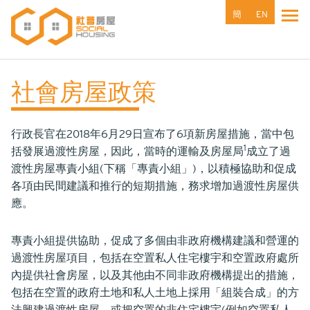
移
簡
EN
Tog
至
主
內
容
社會房屋政策
行政長官在2018年6月29日宣布了6項新房屋措施，當中包
1
括發展過渡性房屋，因此，當時的運輸及房屋局
成立了過
渡性房屋專責小組(下稱「專責小組」)，以積極協助和促成
各項由民間建議和推行的短期措施，務求增加過渡性房屋供
應。
專責小組提供協助，促成了多個由非政府機構建議和營運的
過渡性房屋項目，包括在空置私人住宅樓宇和空置政府處所
內提供社會房屋，以及其他由不同非政府機構提出的措施，
包括在空置的政府土地和私人土地上採用「組裝合成」的方
法興建過渡性房屋，或把空置的非住宅樓宇(例如空置私人