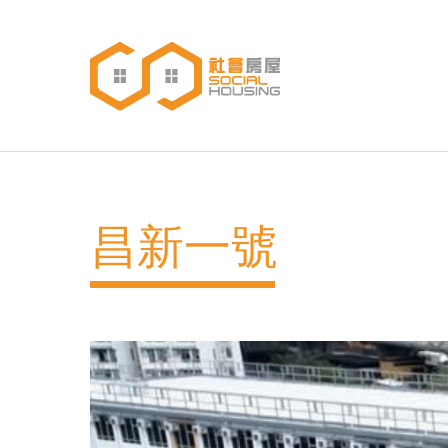
移
至
主
內
主
容
導
覽
昌新一號