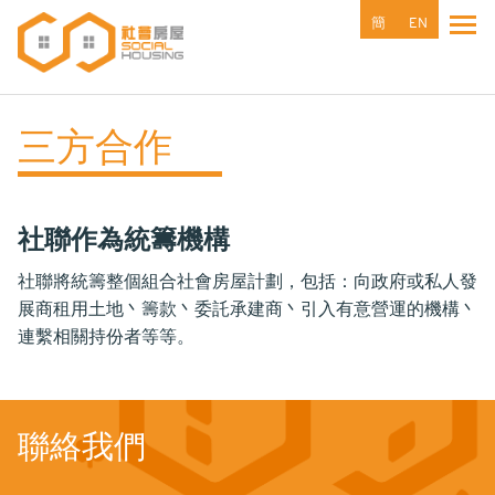
移
簡
EN
Tog
至
主
內
容
三方合作
社聯作為統籌機構
社聯將統籌整個組合社會房屋計劃，包括：向政府或私人發
展商租用土地丶籌款丶委託承建商丶引入有意營運的機構丶
連繫相關持份者等等。
聯絡我們