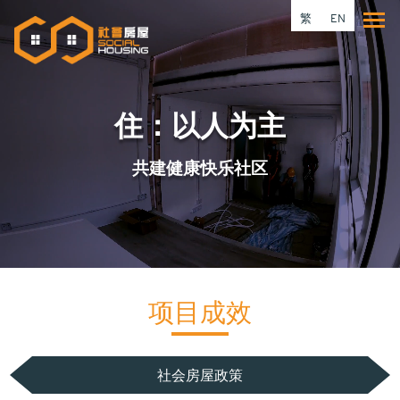
跳
繁
EN
Tog
转
到
主
要
住：以人为主
内
容
共建健康快乐社区
项目成效
社会房屋政策