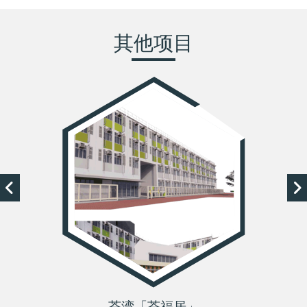
其他项目
荃湾「荃福居」