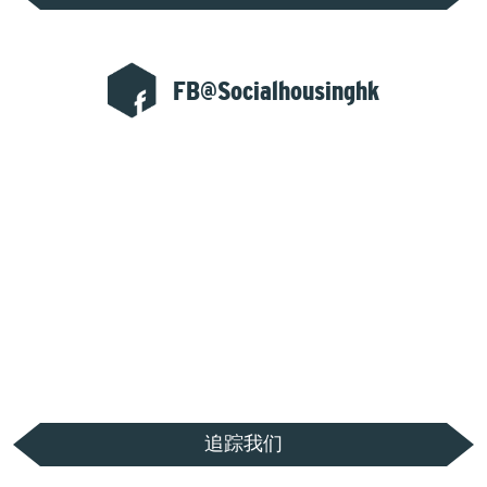
FB@Socialhousinghk
追踪我们