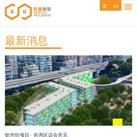
跳
繁
EN
Tog
转
到
主
要
最新消息
内
容
钦州街项目 - 咨询区议会意见