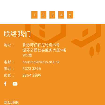
分
页
页
1
页
2
页
3
页
4
当
5
面
面
面
面
前
页
联络我们
地址：
香港湾仔轩尼诗道15号
温莎公爵社会服务大厦9楼
901室
电邮：
housing@hkcss.org.hk
电话：
5323 3296
传真：
2864 2999
网站地图