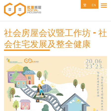
跳
繁
EN
Tog
转
到
主
要
社会房屋会议暨工作坊 - 社
内
容
会住宅发展及整全健康
Featured Image