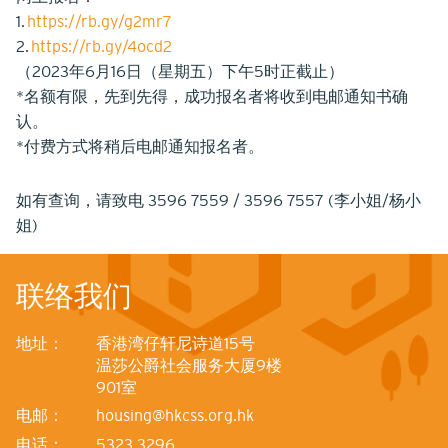
1.
https://rb.gy/g2mr7
2.
https://rb.gy/4ocd2
（2023年6月16日（星期五）下午5时正截止）
*名额有限，先到先得，成功报名者将收到电邮通知书确
认。
*付费方式将稍后电邮通知报名者。
如有查询，请致电 3596 7559 / 3596 7557 (李小姐/杨小
姐)
联络我们
地址：
香港湾仔轩尼诗道15号
温莎公爵社会服务大厦9楼
901室
电邮：
housing@hkcss.org.hk
电话：
5323 3296