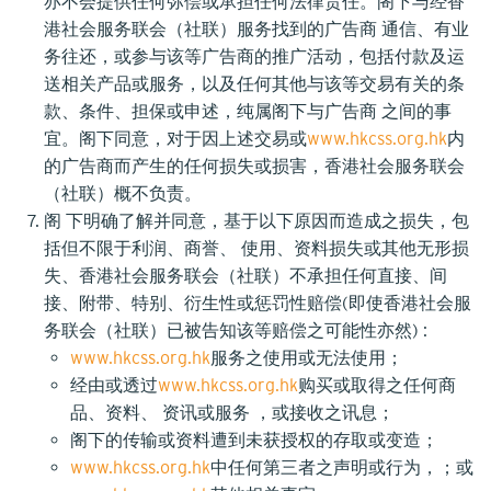
亦不会提供任何弥偿或承担任何法律责任。阁下与经香
港社会服务联会（社联）服务找到的广告商 通信、有业
务往还，或参与该等广告商的推广活动，包括付款及运
送相关产品或服务，以及任何其他与该等交易有关的条
款、条件、担保或申述，纯属阁下与广告商 之间的事
宜。阁下同意，对于因上述交易或
www.hkcss.org.hk
内
的广告商而产生的任何损失或损害，香港社会服务联会
（社联）概不负责。
阁 下明确了解并同意，基于以下原因而造成之损失，包
括但不限于利润、商誉、 使用、资料损失或其他无形损
失、香港社会服务联会（社联）不承担任何直接、间
接、附带、特别、衍生性或惩罚性赔偿(即使香港社会服
务联会（社联）已被告知该等赔偿之可能性亦然) :
www.hkcss.org.hk
服务之使用或无法使用；
经由或透过
www.hkcss.org.hk
购买或取得之任何商
品、资料、 资讯或服务 ，或接收之讯息；
阁下的传输或资料遭到未获授权的存取或变造；
www.hkcss.org.hk
中任何第三者之声明或行为，；或