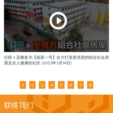
社联 x 圣雅各为【昌新一号】合力打造更优质的组合社会房
屋及全人健康的社区 (2023年3月14日)
分
页
当
1
页
2
页
3
页
4
页
5
页
6
页
7
页
8
前
面
面
面
面
面
面
面
页
联络我们