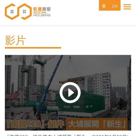
跳
繁
EN
Tog
转
nav
到
主
要
影片
内
容